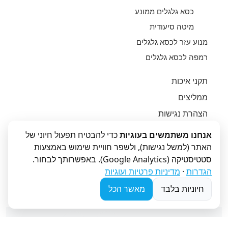
כסא גלגלים ממונע
מיטה סיעודית
מנוע עזר לכסא גלגלים
רמפה לכסא גלגלים
תקני איכות
ממליצים
הצהרת נגישות
יצירת קשר
אנחנו משתמשים בעוגיות
כדי להבטיח תפעול חיוני של
אודות
האתר (למשל נגישות), ולשפר חוויית שימוש באמצעות
סטטיסטיקה (Google Analytics). באפשרותך לבחור.
תנאי שימוש
הגדרות
·
מדיניות פרטיות ועוגיות
מדיניות פרטיות ועוגיות
חיוניות בלבד
מאשר הכל
ניהול העדפות עוגיות
חפשו אותנו: