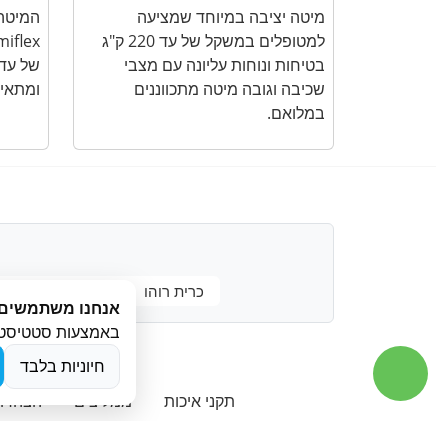
מיטה יציבה במיוחד שמציעה
המיטה
למטופלים במשקל של עד 220 ק"ג
בטיחות ונוחות עליונה עם מצבי
שכיבה וגובה מיטה מתכווננים
ומתאימ
במלואם.
כרית רוהו
ROHO
Drive
אנחנו משתמשים 
באמצעות סטטיסטיקה (Google Analytics). באפ
כסא גלגלים
חיוניות בלבד
תקני איכות
ממליצים
הצהרת 