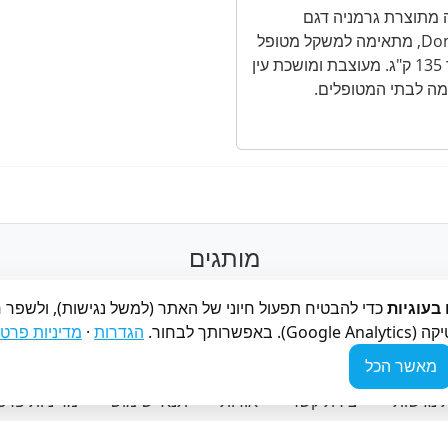
 מתוצרת גרמניה דגם
Domiflex, מתאימה למשקל מטופל
של עד 135 ק"ג. מעוצבת ומושכת עין
ה לבתי המטופלים.
מותגים
Smart
Panthera
כידון klaxon
Bock
BodyPoint
בעוגיות
כדי להבטיח תפעול חיוני של האתר (למשל נגישות), ולשפר ח
שרותך לבחור.
הגדרות
·
מדיניות פרטיו
כסא גלגלים ממונע
מיטה סיעודית
מנוע עזר לכסא גלגלים
מאשר הכל
נגישות
יצירת קשר
אודות
תנאי שימוש
מדיניות פרטי